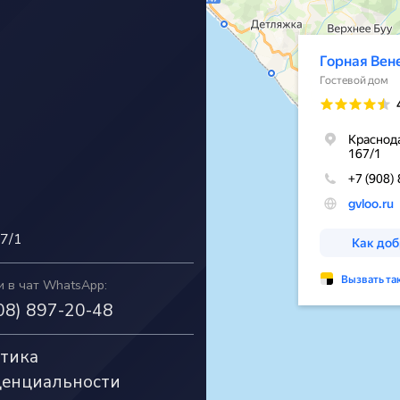
67/1
и в чат WhatsApp:
08) 897-20-48
тика
енциальности