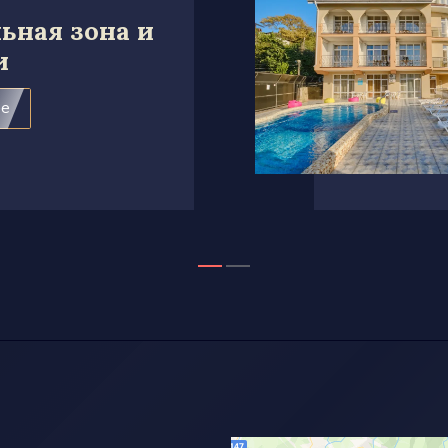
ьная зона и
и
ее