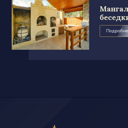
Мангал
беседк
Подробн